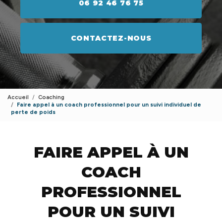
06 92 46 76 75
CONTACTEZ-NOUS
Accueil
Coaching
Faire appel à un coach professionnel pour un suivi individuel de
perte de poids
FAIRE APPEL À UN
COACH
PROFESSIONNEL
POUR UN SUIVI